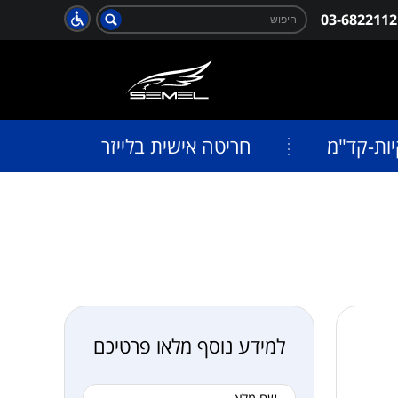
חפש:
03-6822112
חיפוש
יות-קד"מ
חריטה אישית בלייזר
למידע נוסף מלאו פרטיכם
שם