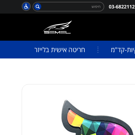
חפש:
03-6822112
חיפוש
יות-קד"מ
חריטה אישית בלייזר