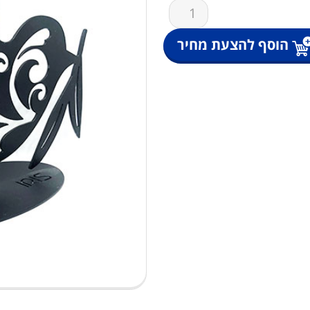
כמות
של
פסל
הוסף להצעת מחיר
יונת
השלום
צבעוני