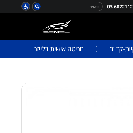
חפש:
03-6822112
חיפוש
יות-קד"מ
חריטה אישית בלייזר