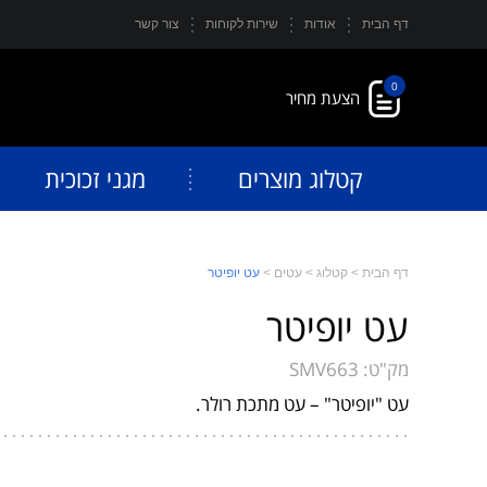
דף הבית
אודות
שירות לקוחות
צור קשר
0
קטלוג מוצרים
מגני זכוכית
דף הבית
>
קטלוג
>
עטים
>
עט יופיטר
עט יופיטר
מק"ט:
SMV663
עט "יופיטר" – עט מתכת רולר.