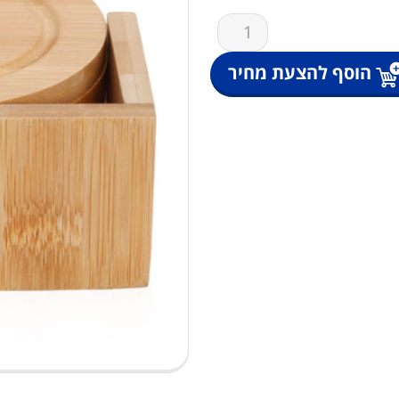
כמות
של
סט
הוסף להצעת מחיר
5
תחתיות
במבו