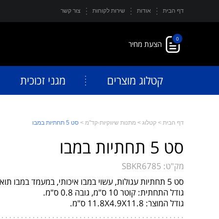
דף הבית
אודות
שירות לקוחות
צור קשר
0
קטלוג מוצרים
מגני זכוכית
דף הבית
>
קטלוג
>
מתנות שיווקיות-קד"מ
>
סט 5 תחתיות במבו
סט 5 תחתיות במבו
מק"ט:
SBKR6785
סט 5 תחתיות עגולות, עשוי במבו איכותי, במעמד במבו תואם.
גודל התחתית: קוטר 10 ס"מ, גובה 0.8 ס"מ.
גודל המוצר: 11.8X4.9X11.8 ס"מ.