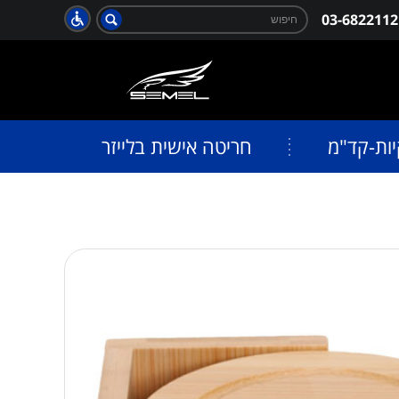
חפש:
03-6822112
חיפוש
יות-קד"מ
חריטה אישית בלייזר