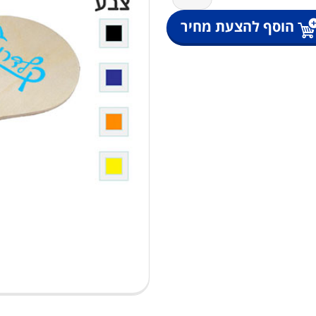
של
סט
הוסף להצעת מחיר
מטקות
עץ
עם
כדור