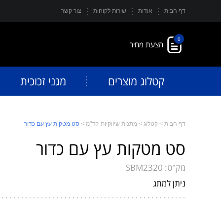
דף הבית
אודות
שירות לקוחות
צור קשר
0
קטלוג מוצרים
מגני זכוכית
דף הבית
>
קטלוג
>
מתנות שיווקיות-קד"מ
>
סט מטקות עץ עם כדור
סט מטקות עץ עם כדור
מק"ט:
SBM2320
ניתן למתג