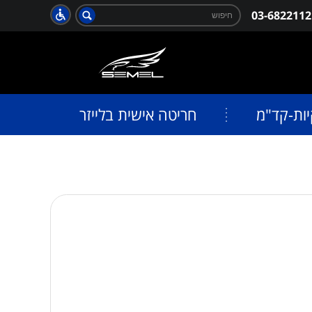
חפש:
03-6822112
חיפוש
יות-קד"מ
חריטה אישית בלייזר