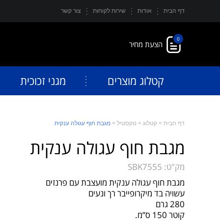
דף הבית
אודות
שירות לקוחות
צור קשר
0
קטלוג מוצרים
מגני זכוכית
דף הבית
>
קטלוג
>
טקסטיל
>
מגבת חוף עגולה ענקית
מגבת חוף עגולה ענקית
מק"ט:
SBK7555
מגבת חוף עגולה ענקית מועצבת עם פרנזים
עשויה בד מיקרופייבר רך ונעים
280 גרם
קוטר 150 ס”מ.