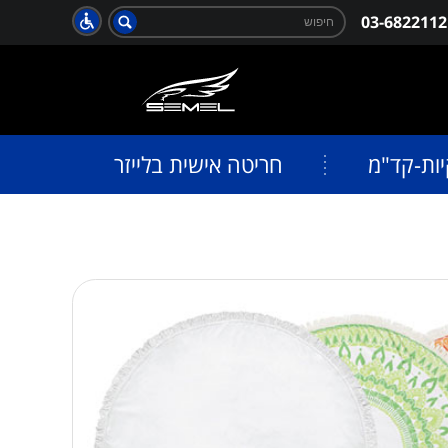
חפש:
03-6822112
חיפוש
יות-קד"מ
חריטה אישית בלייזר