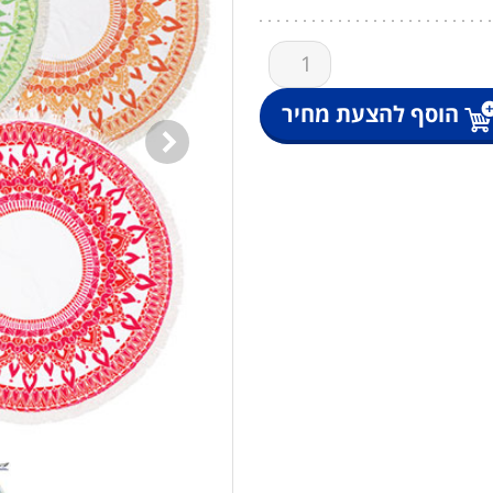
כמות
של
מגבת
הוסף להצעת מחיר
חוף
עגולה
ענקית